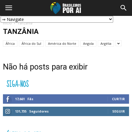
Início
Tanzânia
TANZÂNIA
África
África do Sul
América do Norte
Angola
Argélia
Não há posts para exibir
SIGA-NOS
17,661
Fãs
CURTIR
131,735
Seguidores
SEGUIR