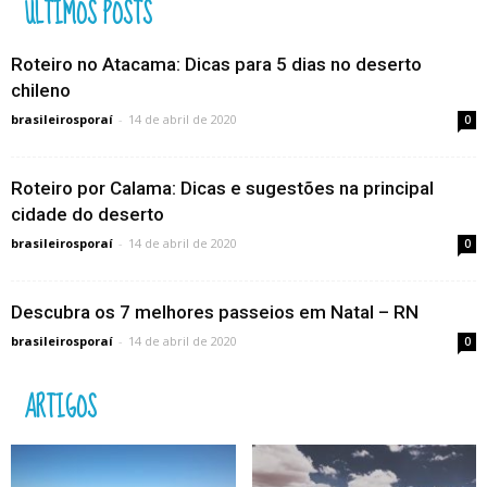
ÚLTIMOS POSTS
Roteiro no Atacama: Dicas para 5 dias no deserto
chileno
brasileirosporaí
-
14 de abril de 2020
0
Roteiro por Calama: Dicas e sugestões na principal
cidade do deserto
brasileirosporaí
-
14 de abril de 2020
0
Descubra os 7 melhores passeios em Natal – RN
brasileirosporaí
-
14 de abril de 2020
0
ARTIGOS