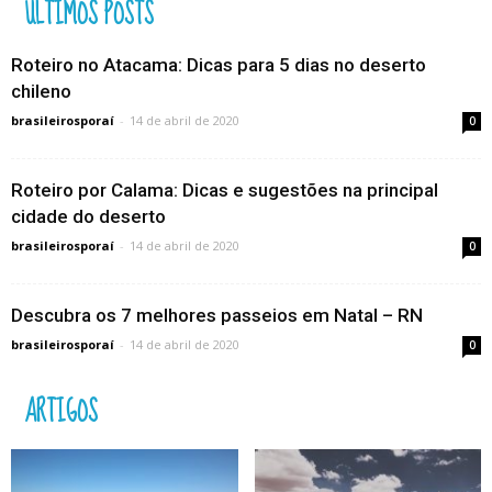
ÚLTIMOS POSTS
Roteiro no Atacama: Dicas para 5 dias no deserto
chileno
brasileirosporaí
-
14 de abril de 2020
0
Roteiro por Calama: Dicas e sugestões na principal
cidade do deserto
brasileirosporaí
-
14 de abril de 2020
0
Descubra os 7 melhores passeios em Natal – RN
brasileirosporaí
-
14 de abril de 2020
0
ARTIGOS