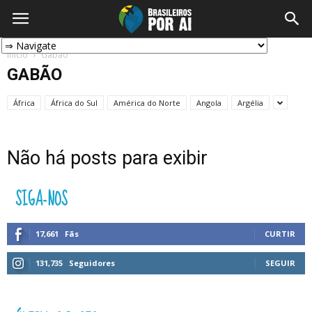
Início
Gabão
GABÃO
África
África do Sul
América do Norte
Angola
Argélia
Não há posts para exibir
SIGA-NOS
17,661
Fãs
CURTIR
131,735
Seguidores
SEGUIR