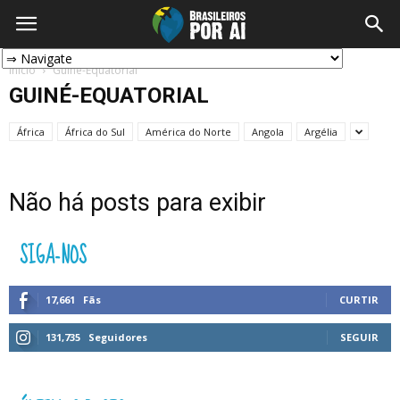
Início
Guiné-Equatorial
GUINÉ-EQUATORIAL
África
África do Sul
América do Norte
Angola
Argélia
Não há posts para exibir
SIGA-NOS
17,661
Fãs
CURTIR
131,735
Seguidores
SEGUIR