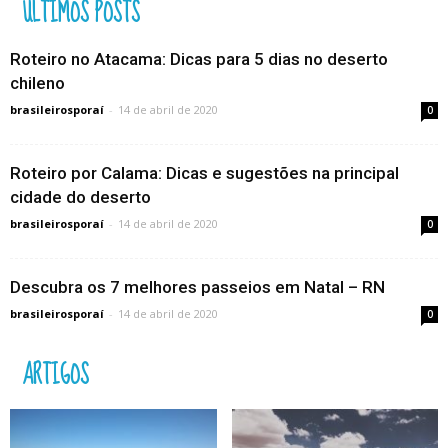
ÚLTIMOS POSTS
Roteiro no Atacama: Dicas para 5 dias no deserto
chileno
brasileirosporaí
-
14 de abril de 2020
0
Roteiro por Calama: Dicas e sugestões na principal
cidade do deserto
brasileirosporaí
-
14 de abril de 2020
0
Descubra os 7 melhores passeios em Natal – RN
brasileirosporaí
-
14 de abril de 2020
0
ARTIGOS