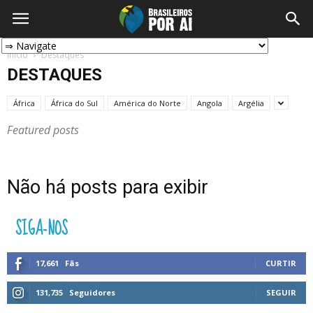
Início
Destaques
DESTAQUES
África
África do Sul
América do Norte
Angola
Argélia
Featured posts
Não há posts para exibir
SIGA-NOS
17,661
Fãs
CURTIR
131,735
Seguidores
SEGUIR