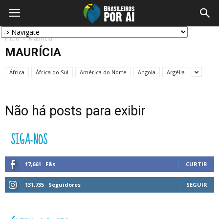
Início
Maurícia
MAURÍCIA
África
África do Sul
América do Norte
Angola
Argélia
Não há posts para exibir
SIGA-NOS
17,661
Fãs
CURTIR
131,735
Seguidores
SEGUIR