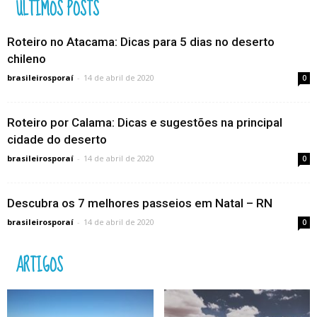
ÚLTIMOS POSTS
Roteiro no Atacama: Dicas para 5 dias no deserto
chileno
brasileirosporaí
-
14 de abril de 2020
0
Roteiro por Calama: Dicas e sugestões na principal
cidade do deserto
brasileirosporaí
-
14 de abril de 2020
0
Descubra os 7 melhores passeios em Natal – RN
brasileirosporaí
-
14 de abril de 2020
0
ARTIGOS