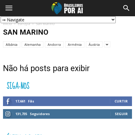
Início
Europa
San Marino
SAN MARINO
Albânia
Alemanha
Andorra
Armênia
Áustria
Não há posts para exibir
SIGA-NOS
17,661
Fãs
CURTIR
131,735
Seguidores
SEGUIR