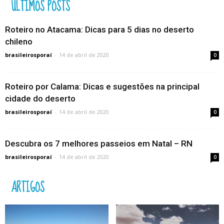
ÚLTIMOS POSTS
Roteiro no Atacama: Dicas para 5 dias no deserto
chileno
brasileirosporaí
-
14 de abril de 2020
0
Roteiro por Calama: Dicas e sugestões na principal
cidade do deserto
brasileirosporaí
-
14 de abril de 2020
0
Descubra os 7 melhores passeios em Natal – RN
brasileirosporaí
-
14 de abril de 2020
0
ARTIGOS