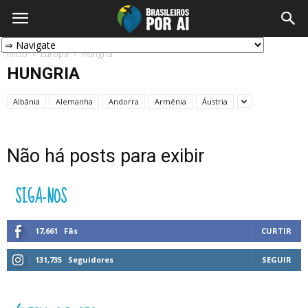
Início
Europa
Hungria
HUNGRIA
Albânia
Alemanha
Andorra
Armênia
Áustria
Não há posts para exibir
SIGA-NOS
17,661
Fãs
CURTIR
131,735
Seguidores
SEGUIR