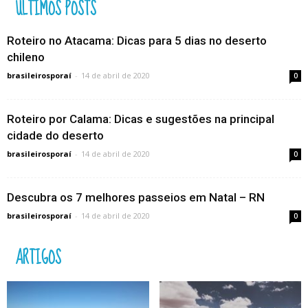
ÚLTIMOS POSTS
Roteiro no Atacama: Dicas para 5 dias no deserto
chileno
brasileirosporaí
-
14 de abril de 2020
0
Roteiro por Calama: Dicas e sugestões na principal
cidade do deserto
brasileirosporaí
-
14 de abril de 2020
0
Descubra os 7 melhores passeios em Natal – RN
brasileirosporaí
-
14 de abril de 2020
0
ARTIGOS