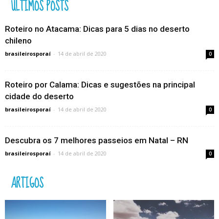
ÚLTIMOS POSTS
Roteiro no Atacama: Dicas para 5 dias no deserto
chileno
brasileirosporaí
-
14 de abril de 2020
0
Roteiro por Calama: Dicas e sugestões na principal
cidade do deserto
brasileirosporaí
-
14 de abril de 2020
0
Descubra os 7 melhores passeios em Natal – RN
brasileirosporaí
-
14 de abril de 2020
0
ARTIGOS