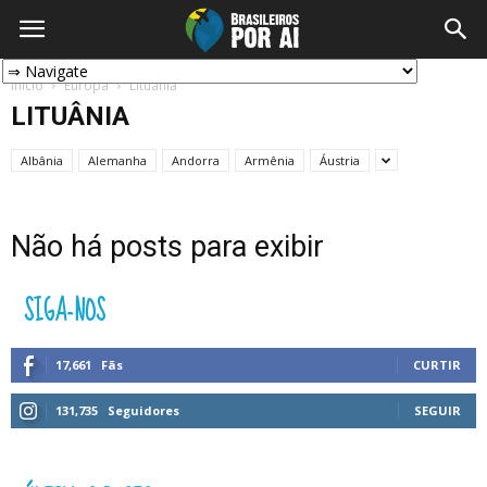
Início
Europa
Lituânia
LITUÂNIA
Albânia
Alemanha
Andorra
Armênia
Áustria
Não há posts para exibir
SIGA-NOS
17,661
Fãs
CURTIR
131,735
Seguidores
SEGUIR