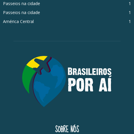
Passeios na cidade
1
Passeios na cidade
1
América Central
1
SOBRE NÓS