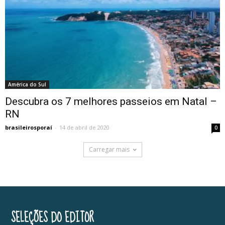
América do Sul
Descubra os 7 melhores passeios em Natal –
RN
brasileirosporaí
-
14 de abril de 2020
0
Carregar mais
SELEÇÕES DO EDITOR