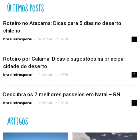
ÚLTIMOS POSTS
Roteiro no Atacama: Dicas para 5 dias no deserto
chileno
brasileirosporaí
-
14 de abril de 2020
0
Roteiro por Calama: Dicas e sugestões na principal
cidade do deserto
brasileirosporaí
-
14 de abril de 2020
0
Descubra os 7 melhores passeios em Natal – RN
brasileirosporaí
-
14 de abril de 2020
0
ARTIGOS