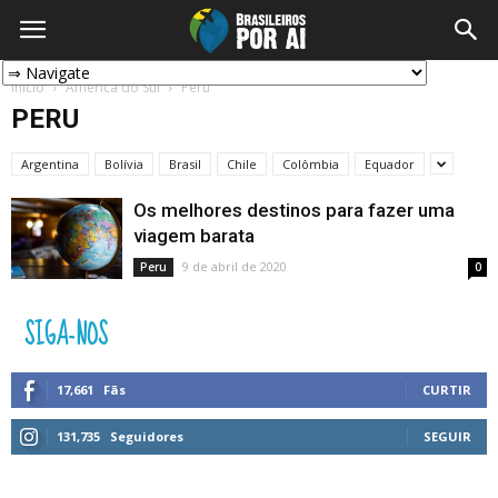
Início
América do Sul
Peru
PERU
Argentina
Bolívia
Brasil
Chile
Colômbia
Equador
Os melhores destinos para fazer uma
viagem barata
9 de abril de 2020
Peru
0
SIGA-NOS
17,661
Fãs
CURTIR
131,735
Seguidores
SEGUIR