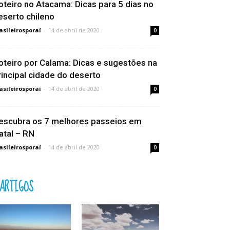
oteiro no Atacama: Dicas para 5 dias no
eserto chileno
asileirosporaí
-
14 de abril de 2020
0
oteiro por Calama: Dicas e sugestões na
rincipal cidade do deserto
asileirosporaí
-
14 de abril de 2020
0
escubra os 7 melhores passeios em
atal – RN
asileirosporaí
-
14 de abril de 2020
0
ARTIGOS