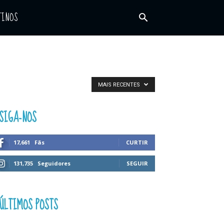
TINOS
MAIS RECENTES
SIGA-NOS
17,661
Fãs
CURTIR
131,735
Seguidores
SEGUIR
ÚLTIMOS POSTS