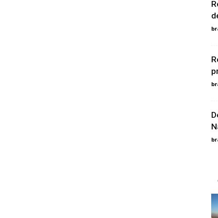
R
d
br
R
p
br
D
N
br