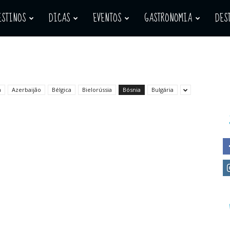
ESTINOS
DICAS
EVENTOS
GASTRONOMIA
DES
a
Azerbaijão
Bélgica
Bielorússia
Bósnia
Bulgária