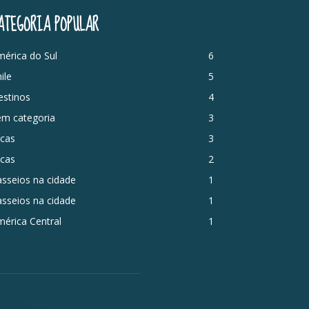
ATEGORIA POPULAR
érica do Sul
6
ile
5
estinos
4
em categoria
3
icas
3
icas
2
sseios na cidade
1
sseios na cidade
1
érica Central
1