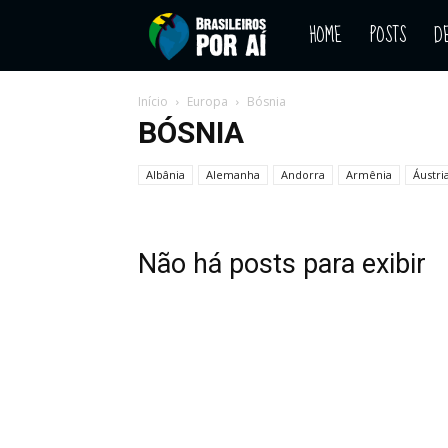
HOME
POSTS
D
Blog
–
Início
Europa
Bósnia
BÓSNIA
Descubra
Albânia
Alemanha
Andorra
Armênia
Áustri
o
Não há posts para exibir
mundo
pelo
olhar