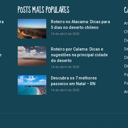
POSTS MAIS POPULARES
C
ra
Roteiro no Atacama: Dicas para
Am
5 dias no deserto chileno
Ch
14 de abril de 2020
D
S
Roteiro por Calama: Dicas e
e
sugestões na principal cidade
D
do deserto
D
14 de abril de 2020
Pa
Descubra os 7 melhores
Pa
passeios em Natal – RN
14 de abril de 2020
Am