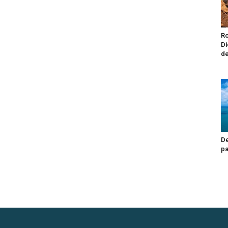
Ro
Di
de
De
pa