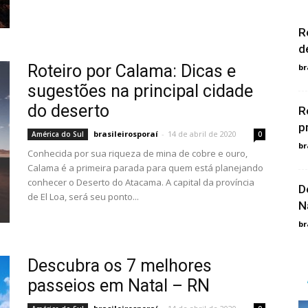
R
d
Roteiro por Calama: Dicas e
br
sugestões na principal cidade
do deserto
R
p
brasileirosporaí
-
14 de abril de 2020
América do Sul
0
br
Conhecida por sua riqueza de mina de cobre e ouro,
Calama é a primeira parada para quem está planejando
conhecer o Deserto do Atacama. A capital da província
D
de El Loa, será seu ponto...
N
br
Descubra os 7 melhores
passeios em Natal – RN