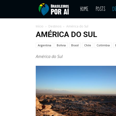
HOME
POSTS
D
Blog
–
Início
Destinos
América do Sul
AMÉRICA DO SUL
Descubra
Argentina
Bolívia
Brasil
Chile
Colômbia
América do Sul
o
mundo
pelo
olhar