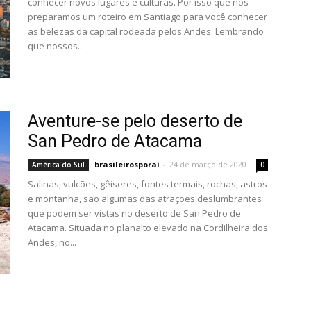
conhecer novos lugares e culturas. Por isso que nós
preparamos um roteiro em Santiago para você conhecer
as belezas da capital rodeada pelos Andes. Lembrando
que nossos...
Aventure-se pelo deserto de
San Pedro de Atacama
brasileirosporaí
-
24 de março de 2020
América do Sul
0
Salinas, vulcões, gêiseres, fontes termais, rochas, astros
e montanha, são algumas das atrações deslumbrantes
que podem ser vistas no deserto de San Pedro de
Atacama. Situada no planalto elevado na Cordilheira dos
Andes, no...