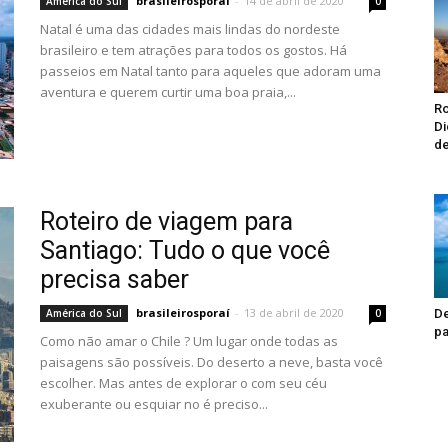
brasileirosporaí
-
14 de abril de 2020
América do Sul
0
Natal é uma das cidades mais lindas do nordeste
brasileiro e tem atrações para todos os gostos. Há
passeios em Natal tanto para aqueles que adoram uma
aventura e querem curtir uma boa praia,...
Ro
Di
de
Roteiro de viagem para
Santiago: Tudo o que você
precisa saber
brasileirosporaí
-
13 de abril de 2020
América do Sul
0
De
pa
Como não amar o Chile ? Um lugar onde todas as
paisagens são possíveis. Do deserto a neve, basta você
escolher. Mas antes de explorar o com seu céu
exuberante ou esquiar no é preciso...