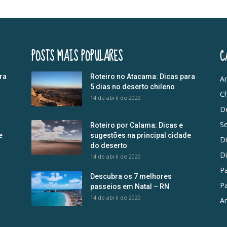
POSTS MAIS POPULARES
C
ra
Roteiro no Atacama: Dicas para
Am
5 dias no deserto chileno
Ch
14 de abril de 2020
D
S
Roteiro por Calama: Dicas e
e
sugestões na principal cidade
D
do deserto
D
14 de abril de 2020
Pa
Descubra os 7 melhores
Pa
passeios em Natal – RN
14 de abril de 2020
Am