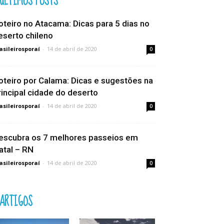
ÚLTIMOS POSTS
oteiro no Atacama: Dicas para 5 dias no
eserto chileno
asileirosporaí
-
14 de abril de 2020
0
oteiro por Calama: Dicas e sugestões na
rincipal cidade do deserto
asileirosporaí
-
14 de abril de 2020
0
escubra os 7 melhores passeios em
atal – RN
asileirosporaí
-
14 de abril de 2020
0
ARTIGOS