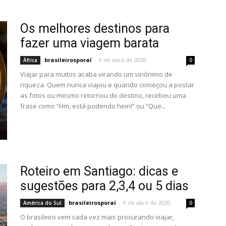
Os melhores destinos para
fazer uma viagem barata
brasileirosporaí
-
9 de abril de 2020
África
0
Viajar para muitos acaba virando um sinônimo de
riqueza. Quem nunca viajou e quando começou a postar
as fotos ou mesmo retornou do destino, recebeu uma
frase como “Hm, está podendo hein!” ou “Que...
Roteiro em Santiago: dicas e
sugestões para 2,3,4 ou 5 dias
brasileirosporaí
-
9 de abril de 2020
América do Sul
0
O brasileiro vem cada vez mais procurando viajar,