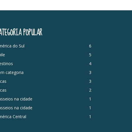
ATEGORIA POPULAR
érica do Sul
6
ile
5
estinos
4
em categoria
3
icas
3
icas
2
sseios na cidade
1
sseios na cidade
1
érica Central
1