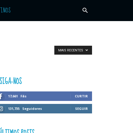
TINOS
MAIS RECENTES
SIGA-NOS
17,661
Fãs
CURTIR
131,735
Seguidores
SEGUIR