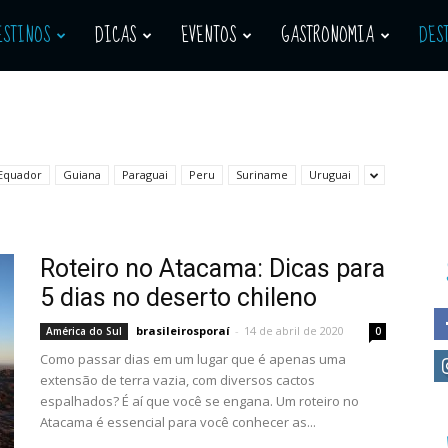
ESTINOS
DICAS
EVENTOS
GASTRONOMIA
DES
Equador
Guiana
Paraguai
Peru
Suriname
Uruguai
Roteiro no Atacama: Dicas para
5 dias no deserto chileno
brasileirosporaí
-
14 de abril de 2020
América do Sul
0
Como passar dias em um lugar que é apenas uma
extensão de terra vazia, com diversos cactos
espalhados? É aí que você se engana. Um roteiro no
Atacama é essencial para você conhecer as...