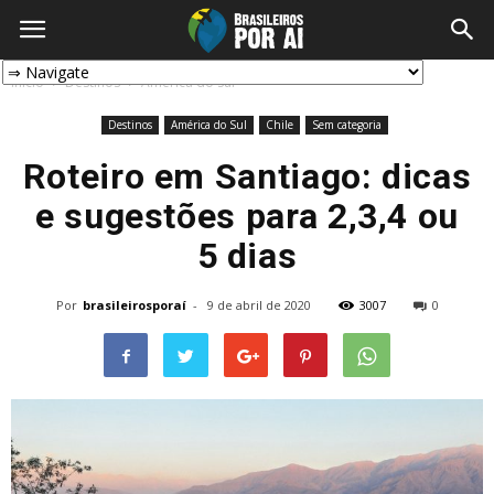
Início
Destinos
América do Sul
Destinos
América do Sul
Chile
Sem categoria
Roteiro em Santiago: dicas
e sugestões para 2,3,4 ou
5 dias
Por
brasileirosporaí
-
9 de abril de 2020
3007
0