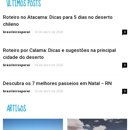
ÚLTIMOS POSTS
Roteiro no Atacama: Dicas para 5 dias no deserto
chileno
brasileirosporaí
-
14 de abril de 2020
0
Roteiro por Calama: Dicas e sugestões na principal
cidade do deserto
brasileirosporaí
-
14 de abril de 2020
0
Descubra os 7 melhores passeios em Natal – RN
brasileirosporaí
-
14 de abril de 2020
0
ARTIGOS