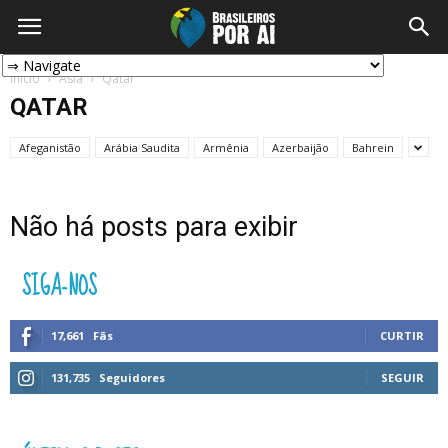
Início
Ásia
Qatar
QATAR
Afeganistão
Arábia Saudita
Armênia
Azerbaijão
Bahrein
Não há posts para exibir
SIGA-NOS
17,661
Fãs
CURTIR
131,735
Seguidores
SEGUIR