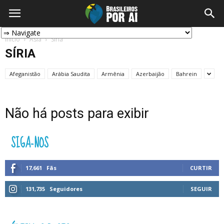
Início
Ásia
Síria
SÍRIA
Afeganistão
Arábia Saudita
Armênia
Azerbaijão
Bahrein
Não há posts para exibir
SIGA-NOS
17,661
Fãs
CURTIR
131,735
Seguidores
SEGUIR