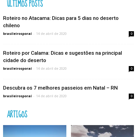
ÚLTIMOS POSTS
Roteiro no Atacama: Dicas para 5 dias no deserto
chileno
brasileirosporaí
-
14 de abril de 2020
0
Roteiro por Calama: Dicas e sugestões na principal
cidade do deserto
brasileirosporaí
-
14 de abril de 2020
0
Descubra os 7 melhores passeios em Natal – RN
brasileirosporaí
-
14 de abril de 2020
0
ARTIGOS