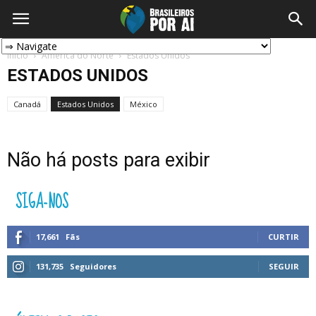
Início
América do Norte
Estados Unidos
ESTADOS UNIDOS
Canadá
Estados Unidos
México
Não há posts para exibir
SIGA-NOS
17,661
Fãs
CURTIR
131,735
Seguidores
SEGUIR