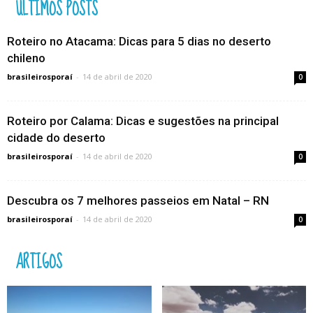
ÚLTIMOS POSTS
Roteiro no Atacama: Dicas para 5 dias no deserto
chileno
brasileirosporaí
-
14 de abril de 2020
0
Roteiro por Calama: Dicas e sugestões na principal
cidade do deserto
brasileirosporaí
-
14 de abril de 2020
0
Descubra os 7 melhores passeios em Natal – RN
brasileirosporaí
-
14 de abril de 2020
0
ARTIGOS