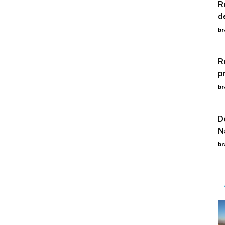
R
d
br
R
p
br
D
N
br