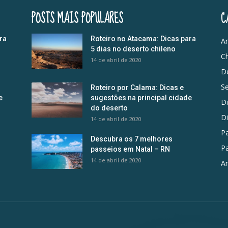
POSTS MAIS POPULARES
C
ra
Roteiro no Atacama: Dicas para
Am
5 dias no deserto chileno
Ch
14 de abril de 2020
D
S
Roteiro por Calama: Dicas e
e
sugestões na principal cidade
D
do deserto
D
14 de abril de 2020
Pa
Descubra os 7 melhores
Pa
passeios em Natal – RN
14 de abril de 2020
Am