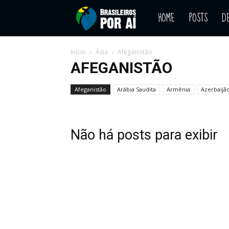
HOME
POSTS
D
Blog
–
Início
Ásia
Afeganistão
AFEGANISTÃO
Descubra
Afeganistão
Arábia Saudita
Armênia
Azerbaijã
o
Não há posts para exibir
mundo
pelo
olhar