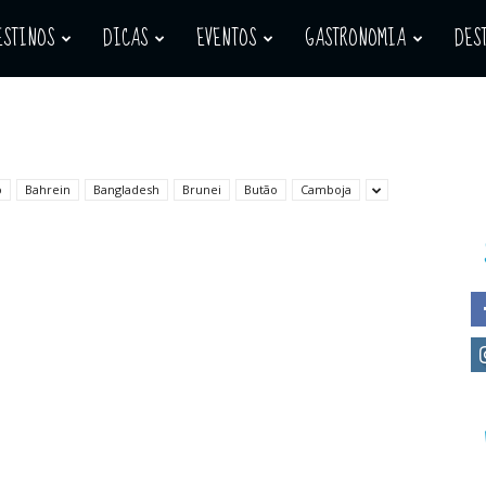
ESTINOS
DICAS
EVENTOS
GASTRONOMIA
DES
o
Bahrein
Bangladesh
Brunei
Butão
Camboja