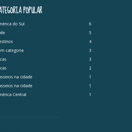
ATEGORIA POPULAR
érica do Sul
6
ile
5
estinos
4
em categoria
3
icas
3
icas
2
sseios na cidade
1
sseios na cidade
1
érica Central
1