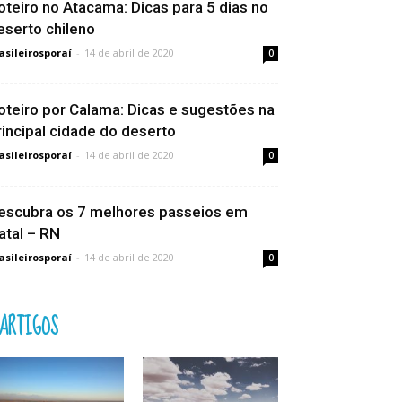
oteiro no Atacama: Dicas para 5 dias no
eserto chileno
asileirosporaí
-
14 de abril de 2020
0
oteiro por Calama: Dicas e sugestões na
rincipal cidade do deserto
asileirosporaí
-
14 de abril de 2020
0
escubra os 7 melhores passeios em
atal – RN
asileirosporaí
-
14 de abril de 2020
0
ARTIGOS