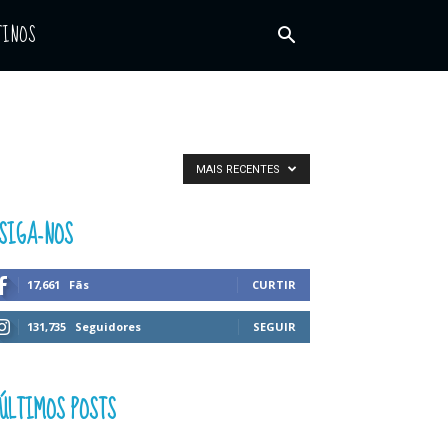
TINOS
MAIS RECENTES
SIGA-NOS
17,661
Fãs
CURTIR
131,735
Seguidores
SEGUIR
ÚLTIMOS POSTS