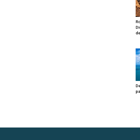
Ro
Di
de
De
pa