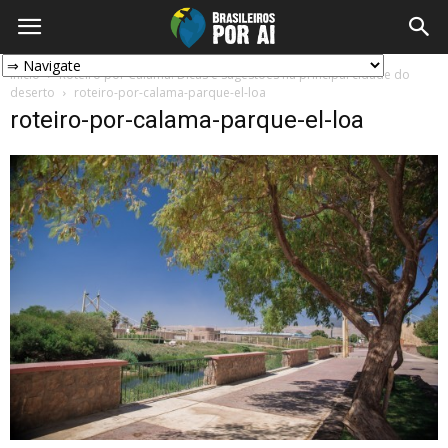
Início
Roteiro por Calama: Dicas e sugestões na principal cidade do
deserto
roteiro-por-calama-parque-el-loa
roteiro-por-calama-parque-el-loa