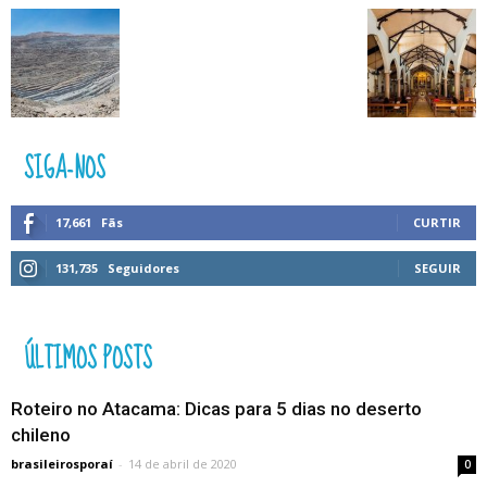
SIGA-NOS
17,661
Fãs
CURTIR
131,735
Seguidores
SEGUIR
ÚLTIMOS POSTS
Roteiro no Atacama: Dicas para 5 dias no deserto
chileno
brasileirosporaí
-
14 de abril de 2020
0