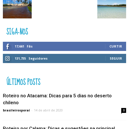
SIGA-NOS
17,661
Fãs
CURTIR
131,735
Seguidores
SEGUIR
ÚLTIMOS POSTS
Roteiro no Atacama: Dicas para 5 dias no deserto
chileno
brasileirosporaí
-
14 de abril de 2020
0
Roteiro por Calama: Dicas e sugestões na principal