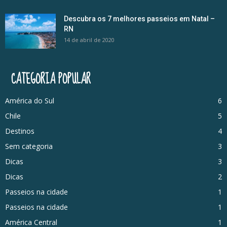
Descubra os 7 melhores passeios em Natal –
RN
14 de abril de 2020
CATEGORIA POPULAR
América do Sul
6
Chile
5
Destinos
4
Sem categoria
3
Dicas
3
Dicas
2
Passeios na cidade
1
Passeios na cidade
1
América Central
1