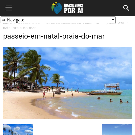
Início
Descubra os 7 melhores passeios em Natal – RN
passeio-em-
natal-praia-do-mar
passeio-em-natal-praia-do-mar